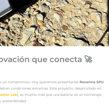
ovación que conecta 🚀
ino un compromiso. Hoy queremos presentarles
Roxanne SPU
,
dad en condiciones extremas. Este proyecto, desarrollado en
ooter Lab)
, es mucho más que una batería: es un homenaje,
 sostenibilidad.