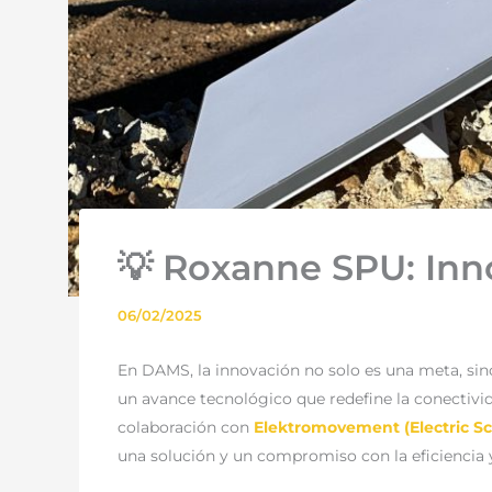
💡 Roxanne SPU: Inn
06/02/2025
En DAMS, la innovación no solo es una meta, s
un avance tecnológico que redefine la conectivi
colaboración con
Elektromovement (Electric Sc
una solución y un compromiso con la eficiencia y